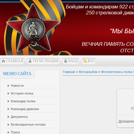
ГЛАВНАЯ
РЕГИСТРАЦИЯ
ВХОД
RSS
Главная
»
Фотоальбом
»
Фотолетопись полка
МЕНЮ САЙТА
Новости
История полка
Командир полка
Командир дивизии
Документы
Добавле
1
Безвозвратные потери
Поиск