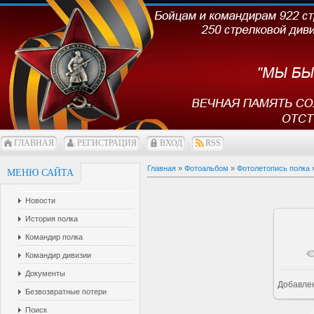
ГЛАВНАЯ
РЕГИСТРАЦИЯ
ВХОД
RSS
Главная
»
Фотоальбом
»
Фотолетопись полка
МЕНЮ САЙТА
Новости
История полка
Командир полка
Командир дивизии
Документы
Добавле
1
Безвозвратные потери
Поиск