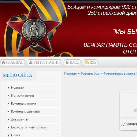
ГЛАВНАЯ
РЕГИСТРАЦИЯ
ВХОД
RSS
Главная
»
Фотоальбом
»
Фотолетопись полка
МЕНЮ САЙТА
Новости
История полка
Командир полка
Командир дивизии
Документы
Добавле
1
Безвозвратные потери
Поиск