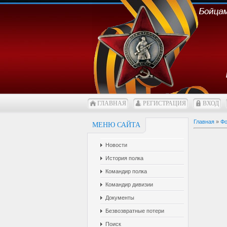
ГЛАВНАЯ
РЕГИСТРАЦИЯ
ВХОД
Главная
»
Фо
МЕНЮ САЙТА
Новости
История полка
Командир полка
Командир дивизии
Документы
Безвозвратные потери
Поиск