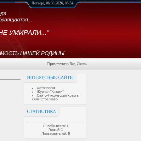
Четверг, 06.08.2026, 05:54
Приветствую Вас
,
Гость
ИНТЕРЕСНЫЕ САЙТЫ
Фотопроект
Журнал "Казаки"
Свято-Никольский храм в
селе Стрелково
СТАТИСТИКА
Онлайн всего:
1
Гостей:
1
Пользователей:
0