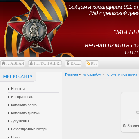
ГЛАВНАЯ
РЕГИСТРАЦИЯ
ВХОД
RSS
Главная
»
Фотоальбом
»
Фотолетопись полка
МЕНЮ САЙТА
Новости
История полка
Командир полка
Командир дивизии
Документы
Добавле
Безвозвратные потери
Поиск