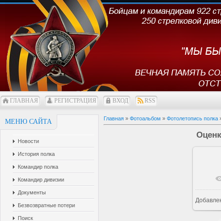
ГЛАВНАЯ
РЕГИСТРАЦИЯ
ВХОД
RSS
Главная
»
Фотоальбом
»
Фотолетопись полка
»
МЕНЮ САЙТА
Оценк
Новости
История полка
Командир полка
В 
Командир дивизии
Документы
Добавле
Безвозвратные потери
Поиск