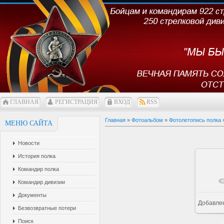
ГЛАВНАЯ
РЕГИСТРАЦИЯ
ВХОД
RSS
Главная
»
Фотоальбом
»
Фотолетопись полка
МЕНЮ САЙТА
Новости
История полка
Командир полка
Командир дивизии
Документы
Добавле
1
Безвозвратные потери
Поиск