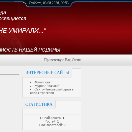
Суббота, 08.08.2026, 00:53
Приветствую Вас
,
Гость
ИНТЕРЕСНЫЕ САЙТЫ
Фотопроект
Журнал "Казаки"
Свято-Никольский храм в
селе Стрелково
СТАТИСТИКА
Онлайн всего:
1
Гостей:
1
Пользователей:
0