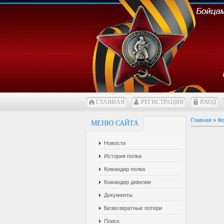
ГЛАВНАЯ
РЕГИСТРАЦИЯ
ВХОД
Главная
»
Фо
МЕНЮ САЙТА
Новости
История полка
Командир полка
Командир дивизии
Документы
Безвозвратные потери
Поиск