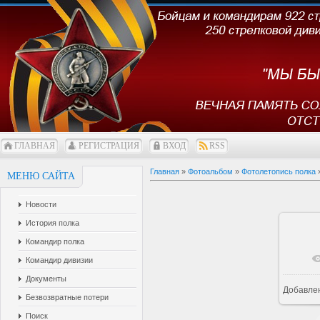
ГЛАВНАЯ
РЕГИСТРАЦИЯ
ВХОД
RSS
Главная
»
Фотоальбом
»
Фотолетопись полка
МЕНЮ САЙТА
Новости
История полка
Командир полка
Командир дивизии
Документы
Добавле
1
Безвозвратные потери
Поиск