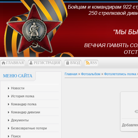
ГЛАВНАЯ
РЕГИСТРАЦИЯ
ВХОД
RSS
Главная
»
Фотоальбом
»
Фотолетопись полка
МЕНЮ САЙТА
Новости
История полка
Командир полка
Командир дивизии
Документы
Добавле
1
Безвозвратные потери
Поиск