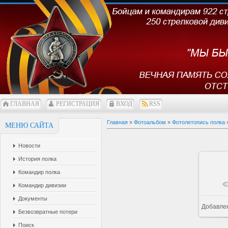
ГЛАВНАЯ
РЕГИСТРАЦИЯ
ВХОД
RSS
Главная
»
Фотоальбом
»
Фотолетопись полка
МЕНЮ САЙТА
Новости
История полка
Командир полка
Командир дивизии
Документы
Добавле
1
Безвозвратные потери
Поиск