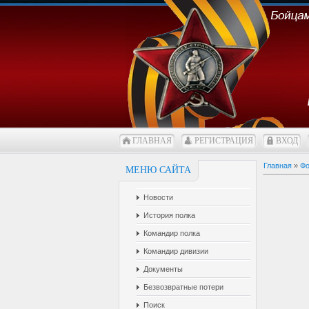
ГЛАВНАЯ
РЕГИСТРАЦИЯ
ВХОД
Главная
»
Фо
МЕНЮ САЙТА
Новости
История полка
Командир полка
Командир дивизии
Документы
Безвозвратные потери
Поиск