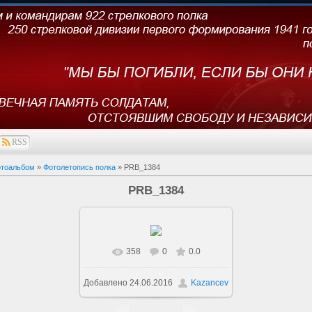
RSS
тоальбом
»
Фотолетопись полка
» PRB_1384
PRB_1384
358
0
0.0
В реальном размере
Добавлено
24.06.2016
Kazancev
1600x1067
/ 330.5Kb