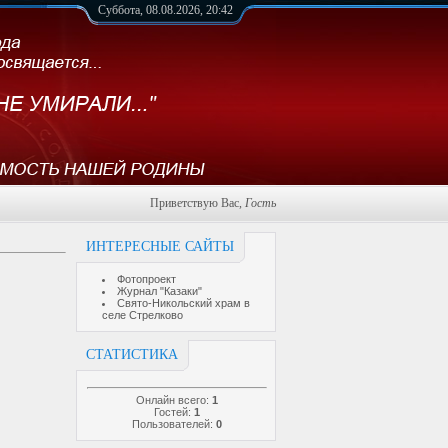
Суббота, 08.08.2026, 20:42
Приветствую Вас
,
Гость
ИНТЕРЕСНЫЕ САЙТЫ
Фотопроект
Журнал "Казаки"
Свято-Никольский храм в
селе Стрелково
СТАТИСТИКА
Онлайн всего:
1
Гостей:
1
Пользователей:
0