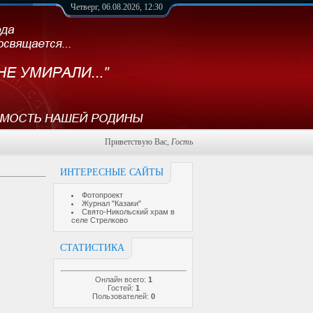
Четверг, 06.08.2026, 12:30
Приветствую Вас
,
Гость
ИНТЕРЕСНЫЕ САЙТЫ
Фотопроект
Журнал "Казаки"
Свято-Никольский храм в
селе Стрелково
СТАТИСТИКА
Онлайн всего:
1
Гостей:
1
Пользователей:
0