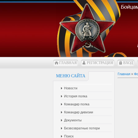
ГЛАВНАЯ
РЕГИСТРАЦИЯ
ВХОД
Главная
»
Фо
МЕНЮ САЙТА
Новости
История полка
Командир полка
Командир дивизии
Документы
Безвозвратные потери
Поиск