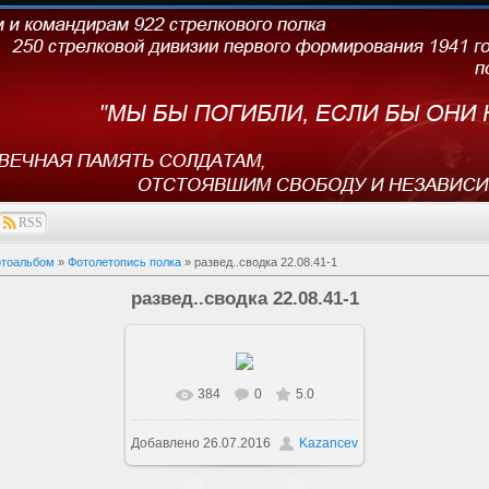
RSS
тоальбом
»
Фотолетопись полка
» развед..сводка 22.08.41-1
развед..сводка 22.08.41-1
384
0
5.0
В реальном размере
492x689
Добавлено
26.07.2016
Kazancev
/ 95.6Kb