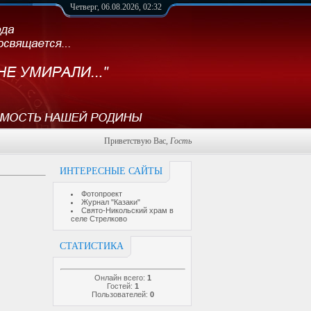
Четверг, 06.08.2026, 02:32
Приветствую Вас
,
Гость
ИНТЕРЕСНЫЕ САЙТЫ
Фотопроект
Журнал "Казаки"
Свято-Никольский храм в
селе Стрелково
СТАТИСТИКА
Онлайн всего:
1
Гостей:
1
Пользователей:
0