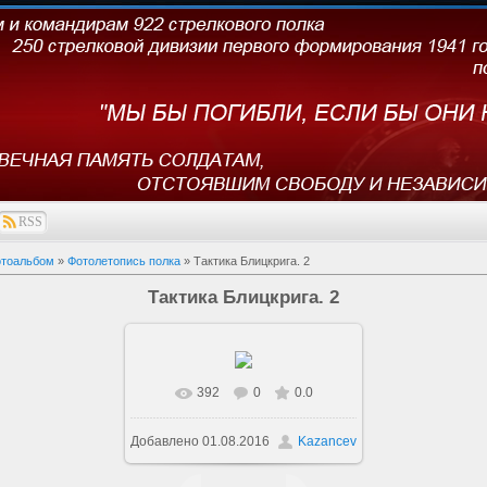
RSS
тоальбом
»
Фотолетопись полка
» Тактика Блицкрига. 2
Тактика Блицкрига. 2
392
0
0.0
В реальном размере
492x704
Добавлено
01.08.2016
Kazancev
/ 148.4Kb