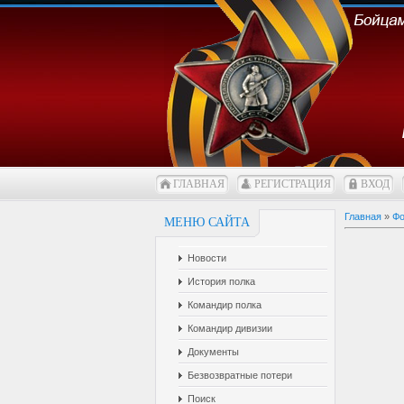
ГЛАВНАЯ
РЕГИСТРАЦИЯ
ВХОД
Главная
»
Фо
МЕНЮ САЙТА
Новости
История полка
Командир полка
Командир дивизии
Документы
Безвозвратные потери
Поиск