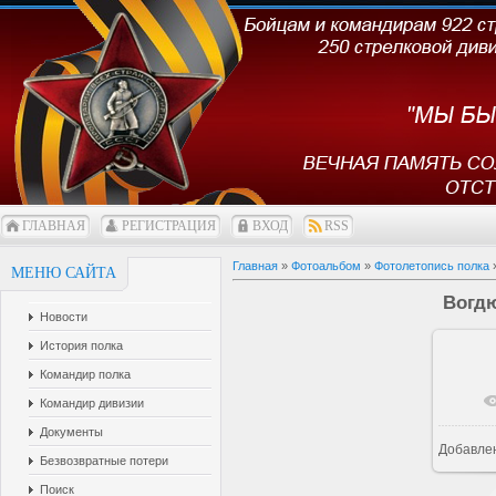
ГЛАВНАЯ
РЕГИСТРАЦИЯ
ВХОД
RSS
Главная
»
Фотоальбом
»
Фотолетопись полка
»
МЕНЮ САЙТА
Вогдю
Новости
История полка
Командир полка
В 
Командир дивизии
Документы
Добавле
Безвозвратные потери
Поиск